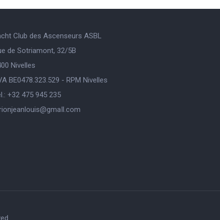
acht Club des Ascenseurs ASBL
ue de Sotriamont, 32/5B
00 Nivelles
VA BE0478.323.529 - RPM Nivelles
l.: +32 475 945 235
orionjeanlouis@gmaIl.com
ved