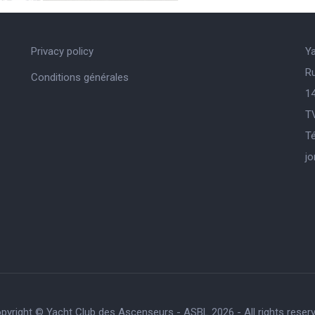
Privacy policy
Y
R
Conditions générales
14
T
Té
j
pyright © Yacht Club des Ascenseurs - ASBL 2026 - All rights reser