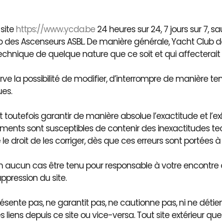
 site
https://www.ycda.be
24 heures sur 24, 7 jours sur 7, 
 des Ascenseurs ASBL. De manière générale, Yacht Club d
hnique de quelque nature que ce soit et qui affecterait la
ve la possibilité de modifier, d’interrompre de manière t
ues.
toutefois garantir de manière absolue l’exactitude et l’e
ments sont susceptibles de contenir des inexactitudes te
e droit de les corriger, dès que ces erreurs sont portées 
 aucun cas être tenu pour responsable à votre encontre ou
ppression du site.
sente pas, ne garantit pas, ne cautionne pas, ni ne détien
es liens depuis ce site ou vice-versa. Tout site extérieur que