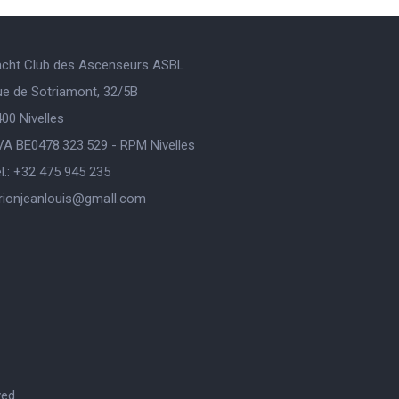
acht Club des Ascenseurs ASBL
ue de Sotriamont, 32/5B
00 Nivelles
VA BE0478.323.529 - RPM Nivelles
l.: +32 475 945 235
orionjeanlouis@gmaIl.com
ved