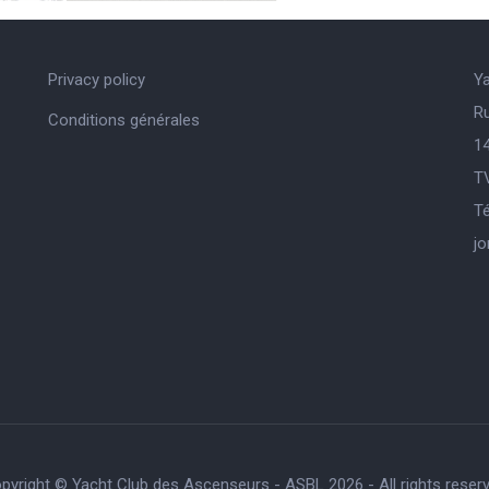
Privacy policy
Y
R
Conditions générales
14
T
Té
j
pyright © Yacht Club des Ascenseurs - ASBL 2026 - All rights reser