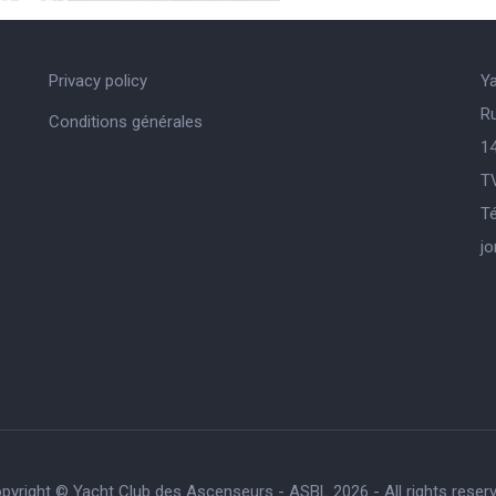
Privacy policy
Y
R
Conditions générales
14
T
Té
j
pyright © Yacht Club des Ascenseurs - ASBL 2026 - All rights reser