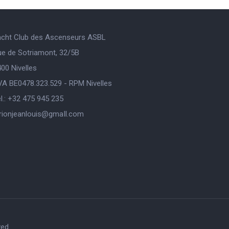
acht Club des Ascenseurs ASBL
ue de Sotriamont, 32/5B
00 Nivelles
VA BE0478.323.529 - RPM Nivelles
l.: +32 475 945 235
orionjeanlouis@gmaIl.com
ved