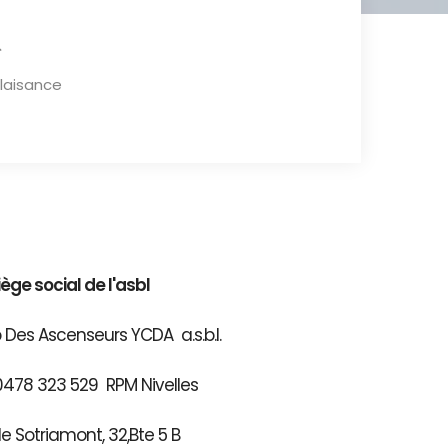
plaisance
iège social de l'asbl
 Des Ascenseurs YCDA a.s.b.l.
0478 323 529 RPM Nivelles
e Sotriamont, 32,Bte 5 B