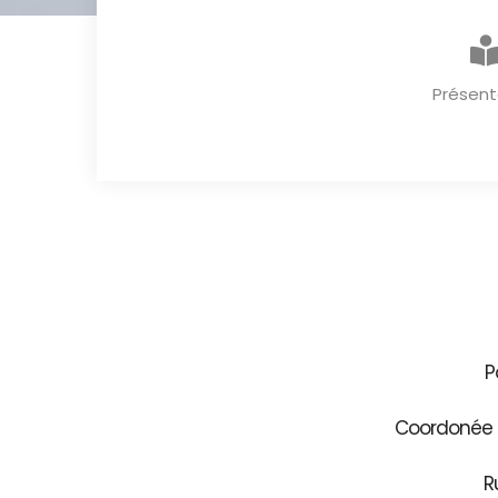
Présent
P
Coordonée G
R