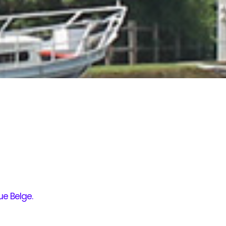
ue Belge
.