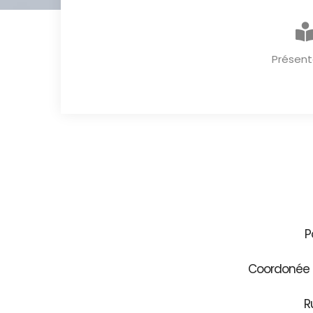
Présent
P
Coordonée G
R