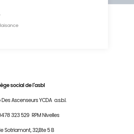
plaisance
iège social de l'asbl
 Des Ascenseurs YCDA a.s.b.l.
0478 323 529 RPM Nivelles
e Sotriamont, 32,Bte 5 B