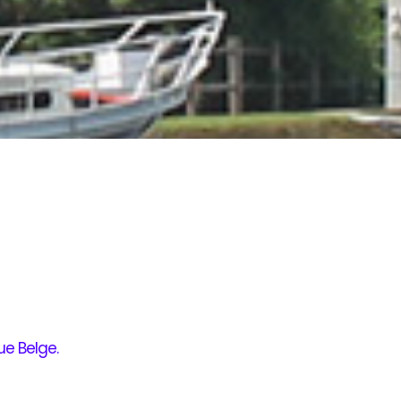
ue Belge
.