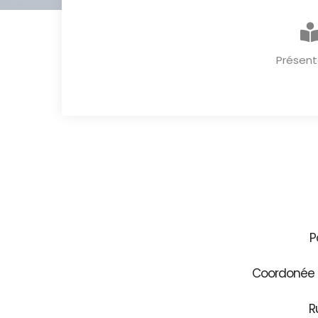
Présent
P
Coordonée G
R