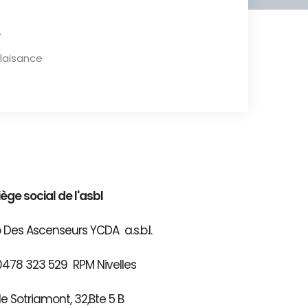
plaisance
iège social de l'asbl
 Des Ascenseurs YCDA a.s.b.l.
0478 323 529 RPM Nivelles
e Sotriamont, 32,Bte 5 B