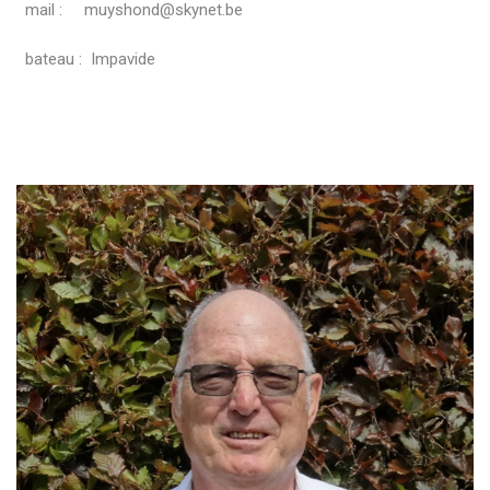
mail : muyshond@skynet.be
bateau : Impavide