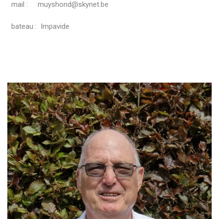
mail : muyshond@skynet.be
bateau : Impavide