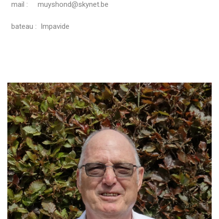
mail : muyshond@skynet.be
bateau : Impavide