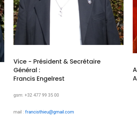
Vice - Président & Secrétaire
A
Général :
A
Francis Engelrest
M
gsm: +32 477 99 35 00
mail :
francisthieu@gmail.com