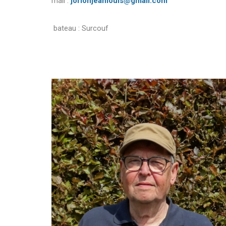
mail :
jorionjeanlouis@gmail.com
bateau : Surcouf