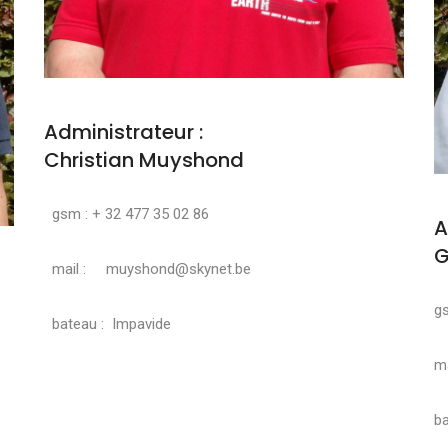
Administrateur :
Christian Muyshond
gsm : + 32 477 35 02 86
A
G
mail : muyshond@skynet.be
g
bateau : Impavide
ma
ba