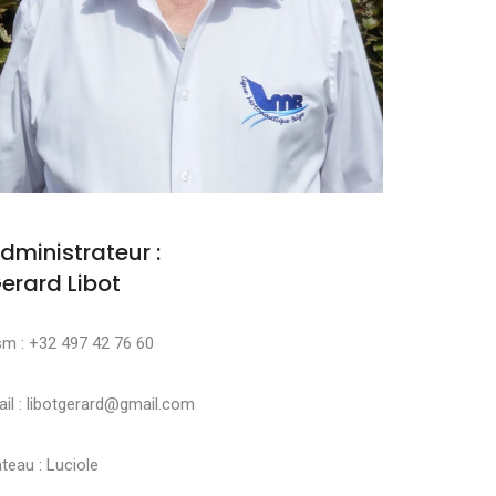
dministrateur :
erard Libot
sm : +32 497 42 76 60
il : libotgerard@gmail.com
teau : Luciole