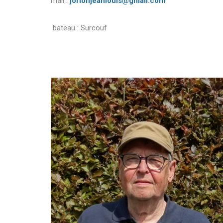
mail :
jorionjeanlouis@gmail.com
bateau : Surcouf