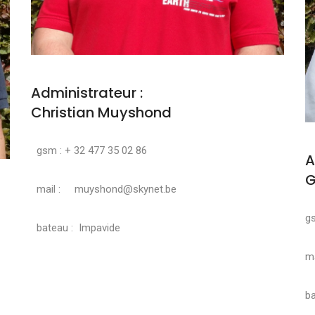
Administrateur :
Christian Muyshond
gsm : + 32 477 35 02 86
A
G
mail : muyshond@skynet.be
g
bateau : Impavide
ma
ba