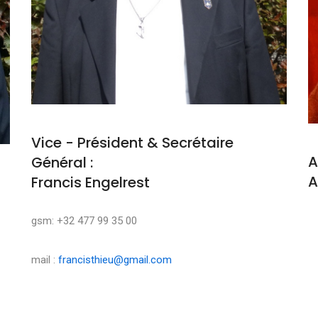
Vice - Président & Secrétaire
A
Général :
A
Francis Engelrest
M
gsm: +32 477 99 35 00
mail :
francisthieu@gmail.com