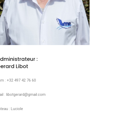
dministrateur :
erard Libot
sm : +32 497 42 76 60
il : libotgerard@gmail.com
teau : Luciole