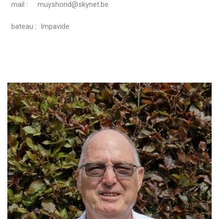
mail : muyshond@skynet.be
bateau : Impavide