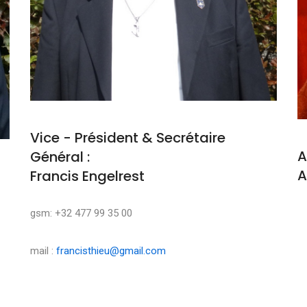
Vice - Président & Secrétaire
A
Général :
A
Francis Engelrest
M
gsm: +32 477 99 35 00
mail :
francisthieu@gmail.com