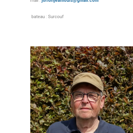
mail :
jorionjeanlouis@gmail.com
bateau : Surcouf