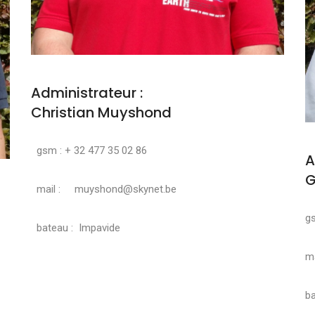
Administrateur :
Christian Muyshond
gsm : + 32 477 35 02 86
A
G
mail : muyshond@skynet.be
g
bateau : Impavide
ma
ba