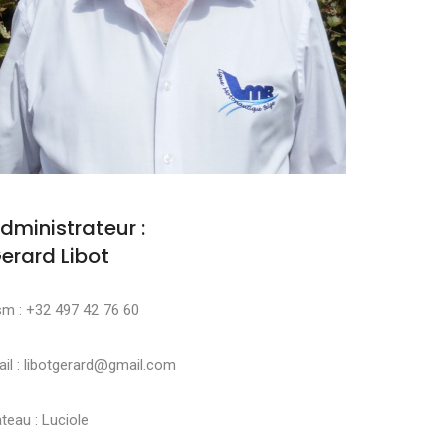
dministrateur :
erard Libot
sm : +32 497 42 76 60
il : libotgerard@gmail.com
teau : Luciole