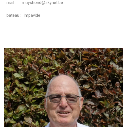
mail : muyshond@skynet.be
bateau : Impavide