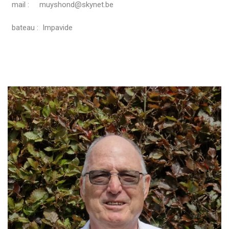
mail : muyshond@skynet.be
bateau : Impavide