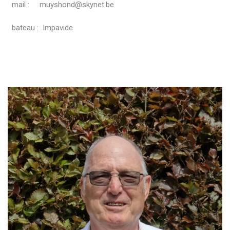
mail : muyshond@skynet.be
bateau : Impavide