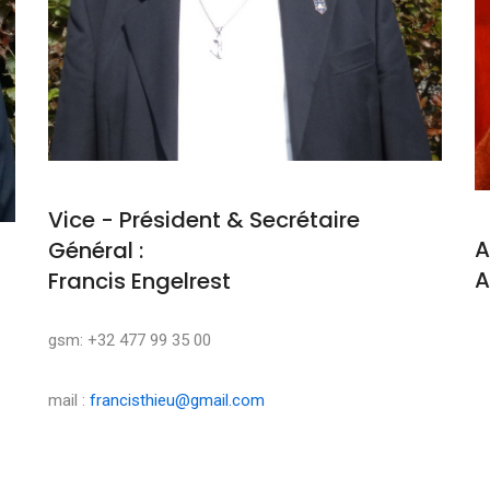
Vice - Président & Secrétaire
A
Général :
A
Francis Engelrest
M
gsm: +32 477 99 35 00
mail :
francisthieu@gmail.com