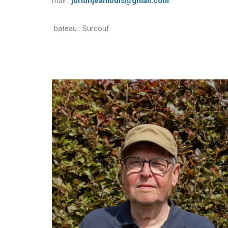
mail :
jorionjeanlouis@gmail.com
bateau : Surcouf