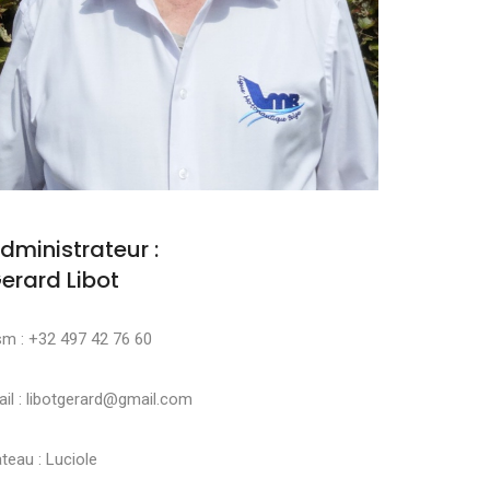
dministrateur :
erard Libot
sm : +32 497 42 76 60
il : libotgerard@gmail.com
teau : Luciole