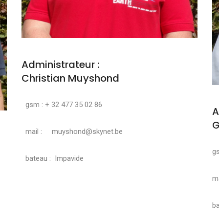
Administrateur :
Christian Muyshond
gsm : + 32 477 35 02 86
A
G
mail : muyshond@skynet.be
g
bateau : Impavide
ma
ba