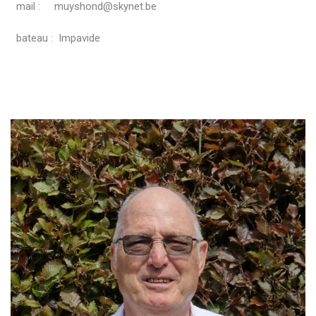
mail : muyshond@skynet.be
bateau : Impavide