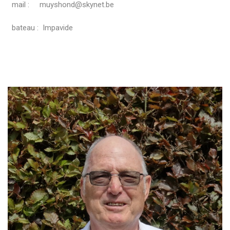
mail : muyshond@skynet.be
bateau : Impavide