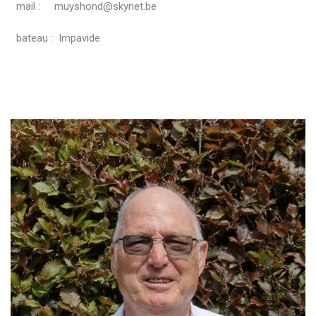
mail : muyshond@skynet.be
bateau : Impavide