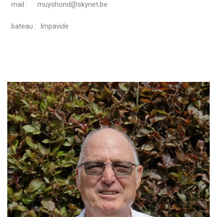
mail : muyshond@skynet.be
bateau : Impavide