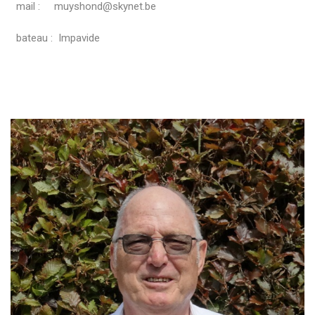
mail : muyshond@skynet.be
bateau : Impavide