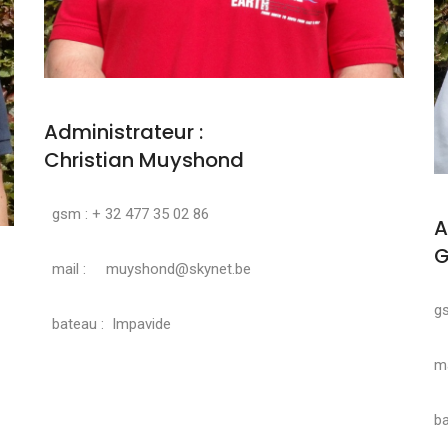
Administrateur :
Christian Muyshond
gsm : + 32 477 35 02 86
A
G
mail : muyshond@skynet.be
g
bateau : Impavide
ma
ba