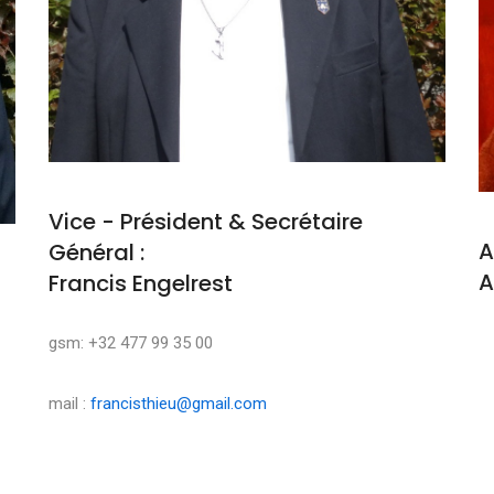
Vice - Président & Secrétaire
A
Général :
A
Francis Engelrest
M
gsm: +32 477 99 35 00
mail :
francisthieu@gmail.com