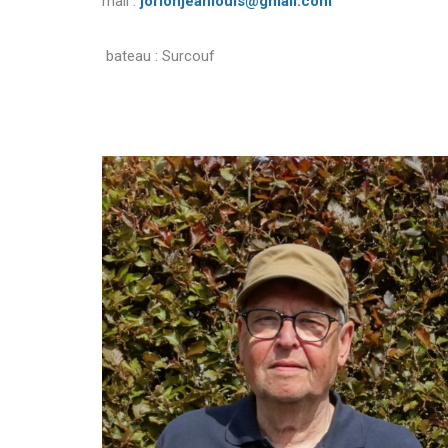
mail :
jorionjeanlouis@gmail.com
bateau : Surcouf