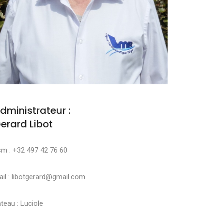
dministrateur :
erard Libot
sm : +32 497 42 76 60
il : libotgerard@gmail.com
teau : Luciole