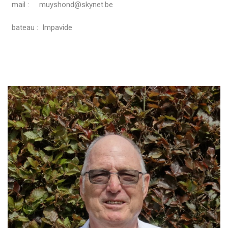
mail : muyshond@skynet.be
bateau : Impavide