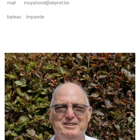
mail : muyshond@skynet.be
bateau : Impavide