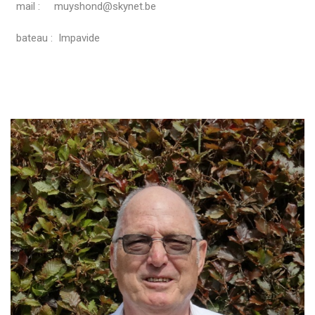
mail : muyshond@skynet.be
bateau : Impavide