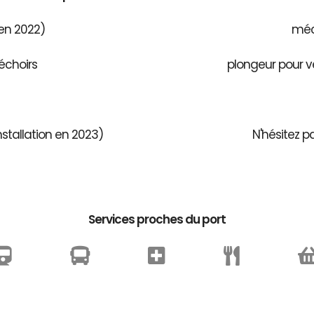
 en 2022)
méca
échoirs
plongeur pour v
stallation en 2023)
N'hésitez p
Services proches du port