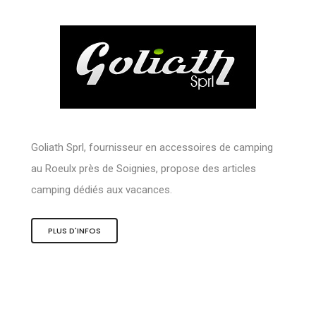
Goliath Sprl, fournisseur en accessoires de camping
au Roeulx près de Soignies, propose des articles
camping dédiés aux vacances.
PLUS D'INFOS