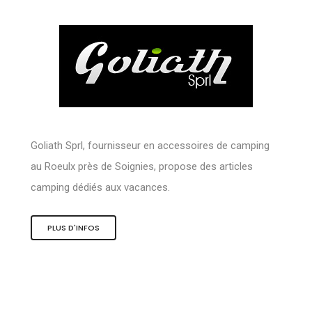
Goliath Sprl, fournisseur en accessoires de camping
au Roeulx près de Soignies, propose des articles
camping dédiés aux vacances.
PLUS D'INFOS