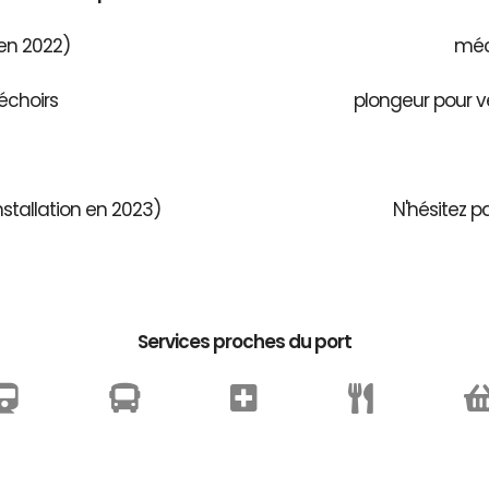
 en 2022)
méca
échoirs
plongeur pour v
stallation en 2023)
N'hésitez p
Services proches du port