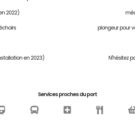
 en 2022)
méca
échoirs
plongeur pour v
stallation en 2023)
N'hésitez p
Services proches du port