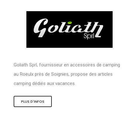
Goliath Sprl, fournisseur en accessoires de camping
au Roeulx près de Soignies, propose des articles
camping dédiés aux vacances.
PLUS D'INFOS