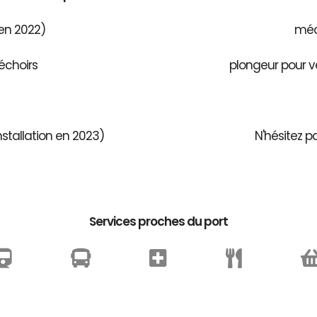
 en 2022)
méca
échoirs
plongeur pour v
stallation en 2023)
N'hésitez p
Services proches du port