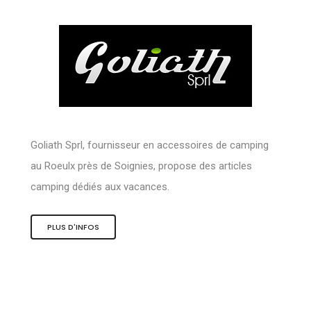
Goliath Sprl, fournisseur en accessoires de camping
au Roeulx près de Soignies, propose des articles
camping dédiés aux vacances.
PLUS D'INFOS