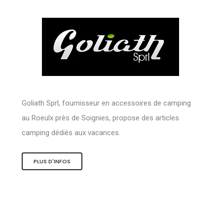
Goliath Sprl, fournisseur en accessoires de camping
au Roeulx près de Soignies, propose des articles
camping dédiés aux vacances.
PLUS D'INFOS