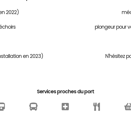
 en 2022)
méca
échoirs
plongeur pour v
stallation en 2023)
N'hésitez p
Services proches du port