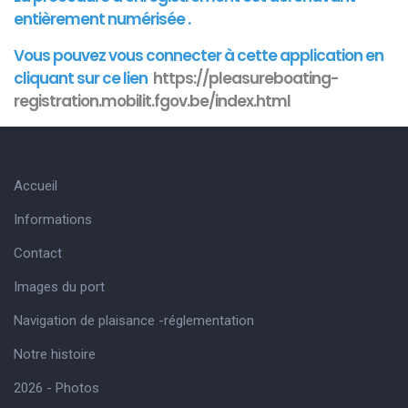
entièrement numérisée .
Vous pouvez vous connecter à cette
application
en
cliquant sur ce lien
https://pleasureboating-
registration.mobilit.fgov.be/index.html
Accueil
Informations
Contact
Images du port
Navigation de plaisance -réglementation
Notre histoire
2026 - Photos