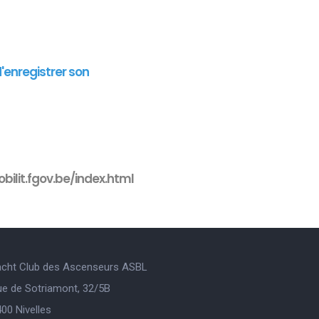
d'enregistrer son
bilit.fgov.be/index.html
acht Club des Ascenseurs ASBL
ue de Sotriamont, 32/5B
00 Nivelles