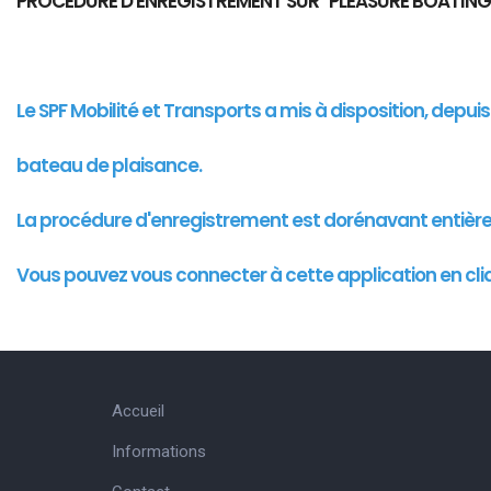
PROCEDURE D'ENREGISTREMENT SUR "PLEASURE BOATING
Le SPF Mobilité et Transports a mis à disposition, depu
bateau de plaisance.
La procédure d'enregistrement est dorénavant entièr
Vous pouvez vous connecter à cette
application
en cli
Accueil
Informations