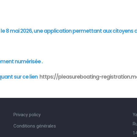
"
is le 8 mai 2026, une application permettant aux citoyens 
ement numérisée .
quant sur ce lien
https://pleasureboating-registration.mo
Privacy policy
Y
R
Conditions générales
14