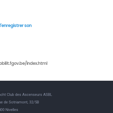
d'enregistrer son
bilit.fgov.be/index.html
acht Club des Ascenseurs ASBL
ue de Sotriamont, 32/5B
00 Nivelles