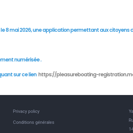
"
is le 8 mai 2026, une application permettant aux citoyens 
ement numérisée .
quant sur ce lien
https://pleasureboating-registration.mo
Privacy policy
Y
R
Conditions générales
14