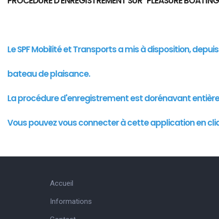
PROCEDURE D'ENREGISTREMENT SUR "PLEASURE BOATING
Le SPF Mobilité et Transports a mis à disposition, depu
bateau de plaisance.
La procédure d'enregistrement est dorénavant entièr
Vous pouvez vous connecter à cette
application
en cli
Accueil
Informations