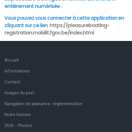
entièrement numérisée .
Vous pouvez vous connecter à cette
application
en
cliquant sur ce lien
https://pleasureboating-
registration.mobilit.fgov.be/index.html
Accueil
Informations
Contact
Images du port
Navigation de plaisance -réglementation
Notre histoire
2026 - Photos