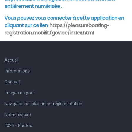
entièrement numérisée .
Vous pouvez vous connecter à cette
application
en
cliquant sur ce lien
https://pleasureboating-
registration.mobilit.fgov.be/index.html
Accueil
Informations
Contact
Images du port
Navigation de plaisance -réglementation
Notre histoire
2026 - Photos