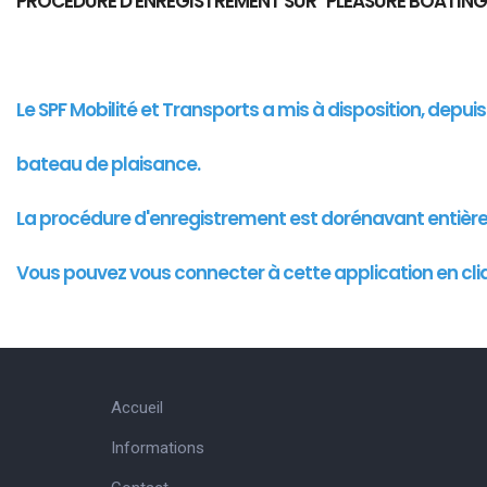
PROCEDURE D'ENREGISTREMENT SUR "PLEASURE BOATING
Le SPF Mobilité et Transports a mis à disposition, depu
bateau de plaisance.
La procédure d'enregistrement est dorénavant entièr
Vous pouvez vous connecter à cette
application
en cli
Accueil
Informations