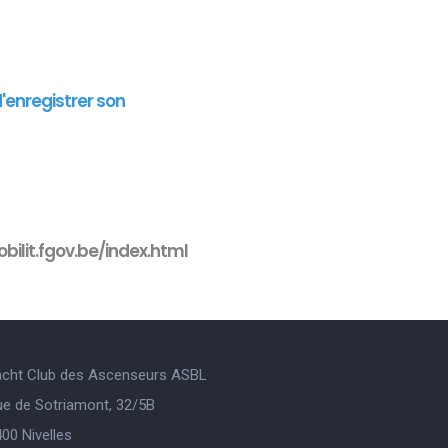
d'enregistrer son
bilit.fgov.be/index.html
acht Club des Ascenseurs ASBL
ue de Sotriamont, 32/5B
00 Nivelles