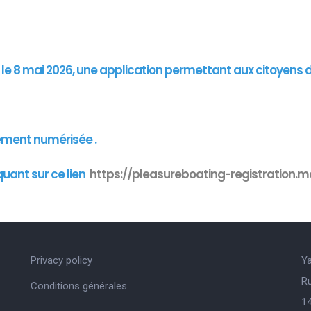
"
is le 8 mai 2026, une application permettant aux citoyens 
ement numérisée .
quant sur ce lien
https://pleasureboating-registration.mo
Privacy policy
Y
R
Conditions générales
14