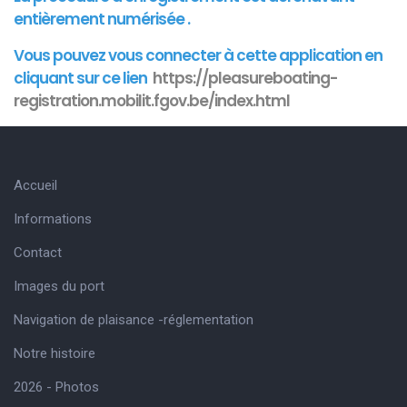
entièrement numérisée .
Vous pouvez vous connecter à cette
application
en
cliquant sur ce lien
https://pleasureboating-
registration.mobilit.fgov.be/index.html
Accueil
Informations
Contact
Images du port
Navigation de plaisance -réglementation
Notre histoire
2026 - Photos