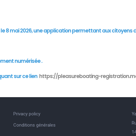
"
is le 8 mai 2026, une application permettant aux citoyens 
ement numérisée .
quant sur ce lien
https://pleasureboating-registration.mo
Privacy policy
Y
R
Conditions générales
14