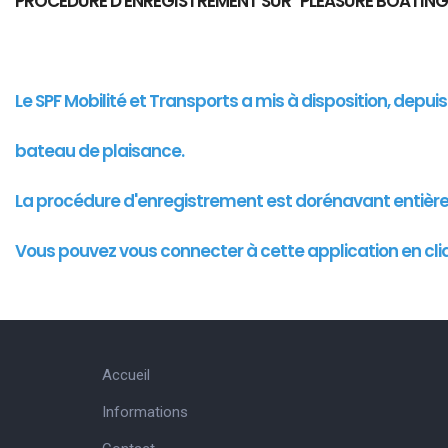
PROCEDURE D'ENREGISTREMENT SUR "PLEASURE BOATING
Le SPF Mobilité et Transports a mis à disposition, depu
bateau de plaisance.
La procédure d'enregistrement est dorénavant entièr
Vous pouvez vous connecter à cette
application
en cli
Accueil
Informations