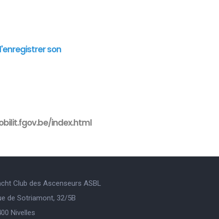
d'enregistrer son
bilit.fgov.be/index.html
acht Club des Ascenseurs ASBL
ue de Sotriamont, 32/5B
00 Nivelles