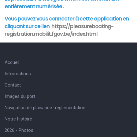
entièrement numérisée .
Vous pouvez vous connecter à cette
application
en
cliquant sur ce lien
https://pleasureboating-
registration.mobilit.fgov.be/index.html
Accueil
Informations
Contact
Images du port
Navigation de plaisance -réglementation
Notre histoire
2026 - Photos