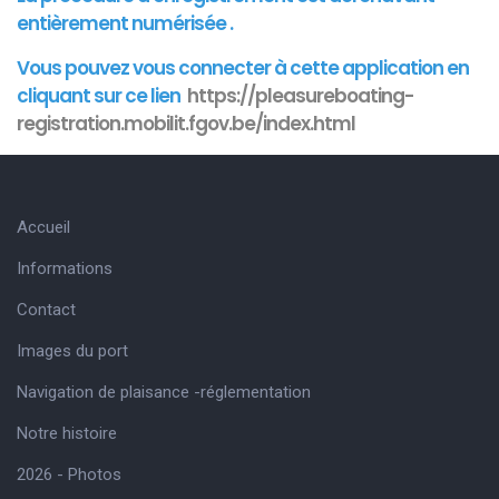
entièrement numérisée .
Vous pouvez vous connecter à cette
application
en
cliquant sur ce lien
https://pleasureboating-
registration.mobilit.fgov.be/index.html
Accueil
Informations
Contact
Images du port
Navigation de plaisance -réglementation
Notre histoire
2026 - Photos