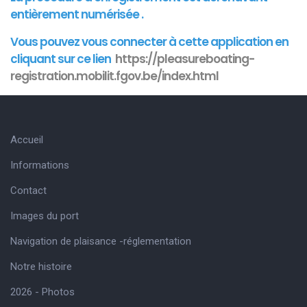
entièrement numérisée .
Vous pouvez vous connecter à cette
application
en
cliquant sur ce lien
https://pleasureboating-
registration.mobilit.fgov.be/index.html
Accueil
Informations
Contact
Images du port
Navigation de plaisance -réglementation
Notre histoire
2026 - Photos