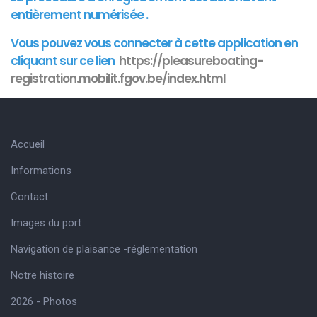
entièrement numérisée .
Vous pouvez vous connecter à cette
application
en
cliquant sur ce lien
https://pleasureboating-
registration.mobilit.fgov.be/index.html
Accueil
Informations
Contact
Images du port
Navigation de plaisance -réglementation
Notre histoire
2026 - Photos