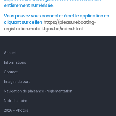
entièrement numérisée .
Vous pouvez vous connecter à cette
application
en
cliquant sur ce lien
https://pleasureboating-
registration.mobilit.fgov.be/index.html
Accueil
Informations
Contact
Images du port
Navigation de plaisance -réglementation
Notre histoire
2026 - Photos