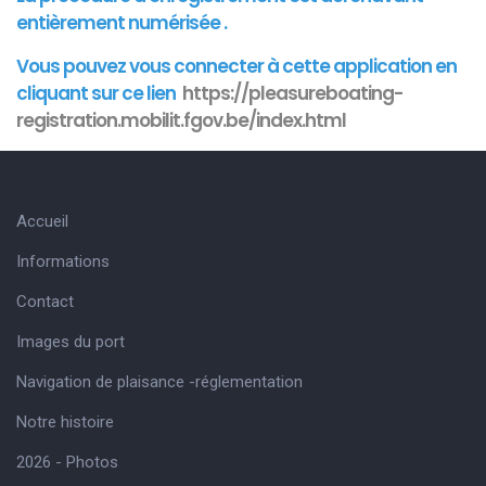
entièrement numérisée .
Vous pouvez vous connecter à cette
application
en
cliquant sur ce lien
https://pleasureboating-
registration.mobilit.fgov.be/index.html
Accueil
Informations
Contact
Images du port
Navigation de plaisance -réglementation
Notre histoire
2026 - Photos