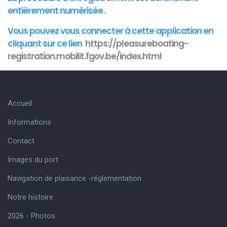
entièrement numérisée .
Vous pouvez vous connecter à cette
application
en
cliquant sur ce lien
https://pleasureboating-
registration.mobilit.fgov.be/index.html
Accueil
Informations
Contact
Images du port
Navigation de plaisance -réglementation
Notre histoire
2026 - Photos