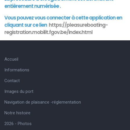
entièrement numérisée .
Vous pouvez vous connecter à cette
application
en
cliquant sur ce lien
https://pleasureboating-
registration.mobilit.fgov.be/index.html
Accueil
Informations
Contact
Images du port
Navigation de plaisance -réglementation
Notre histoire
2026 - Photos